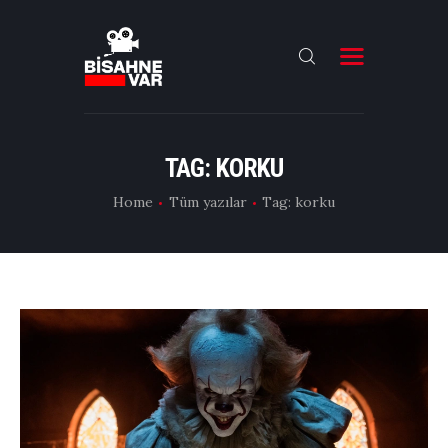
ANA SAYFA
FILMLER
TAG: KORKU
DIZILER
Home
Tüm yazılar
Tag: korku
OYUNCULAR
DAHA FAZLASI