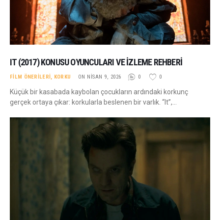
IT (2017) KONUSU OYUNCULARI VE İZLEME REHBERI
FILM ÖNERILERI
,
KORKU
ON NISAN 9, 2026
0
0
Küçük bir kasabada kaybolan çocukların ardındaki korkunç
gerçek ortaya çıkar: korkularla beslenen bir varlık. “It”,…