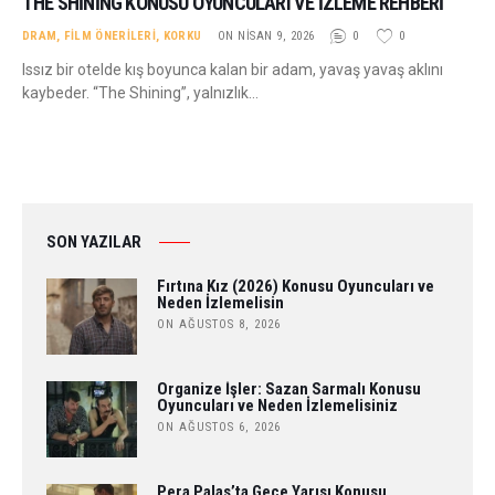
THE SHINING KONUSU OYUNCULARI VE İZLEME REHBERI
DRAM
,
FILM ÖNERILERI
,
KORKU
ON NISAN 9, 2026
0
0
Issız bir otelde kış boyunca kalan bir adam, yavaş yavaş aklını
kaybeder. “The Shining”, yalnızlık…
SON YAZILAR
Fırtına Kız (2026) Konusu Oyuncuları ve
Neden İzlemelisin
ON AĞUSTOS 8, 2026
Organize İşler: Sazan Sarmalı Konusu
Oyuncuları ve Neden İzlemelisiniz
ON AĞUSTOS 6, 2026
Pera Palas’ta Gece Yarısı Konusu