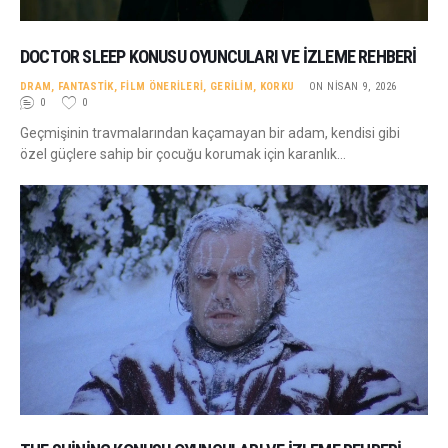
DOCTOR SLEEP KONUSU OYUNCULARI VE İZLEME REHBERI
DRAM
,
FANTASTIK
,
FILM ÖNERILERI
,
GERILIM
,
KORKU
ON NISAN 9, 2026
0
0
Geçmişinin travmalarından kaçamayan bir adam, kendisi gibi
özel güçlere sahip bir çocuğu korumak için karanlık…