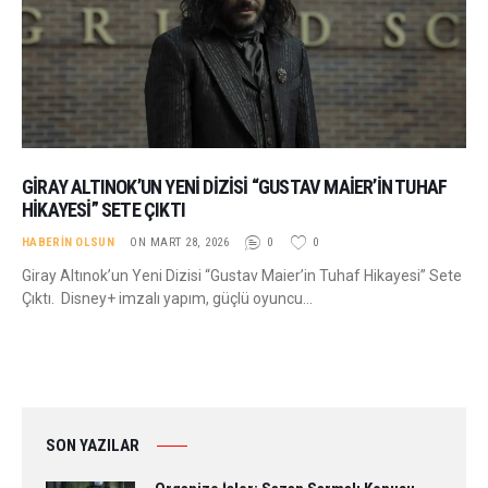
GIRAY ALTINOK’UN YENI DIZISI “GUSTAV MAIER’IN TUHAF
HIKAYESI” SETE ÇIKTI
HABERIN OLSUN
ON MART 28, 2026
0
0
Giray Altınok’un Yeni Dizisi “Gustav Maier’in Tuhaf Hikayesi” Sete
Çıktı. Disney+ imzalı yapım, güçlü oyuncu…
SON YAZILAR