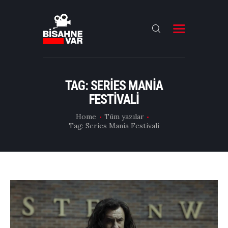
ANA SAYFA
FILMLER
TAG: SERIES MANIA
FESTIVALI
DIZILER
Home
Tüm yazılar
OYUNCULAR
Tag: Series Mania Festivali
DAHA FAZLASI