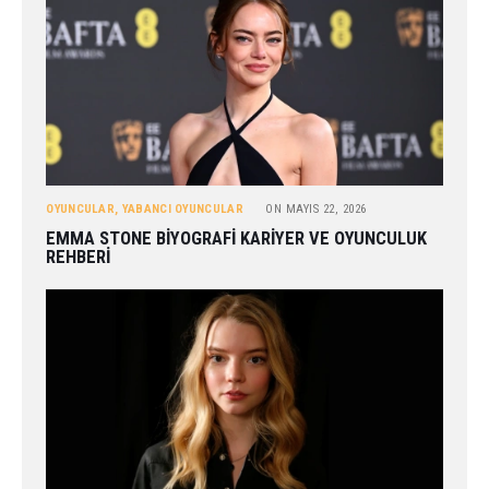
OYUNCULAR
,
YABANCI OYUNCULAR
ON
MAYIS 22, 2026
EMMA STONE BIYOGRAFI KARIYER VE OYUNCULUK
REHBERI