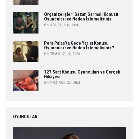
Organize İşler: Sazan Sarmalı Konusu
Oyuncuları ve Neden İzlemelisiniz
ON AĞUSTOS 6, 2026
Pera Palas’ta Gece Yarısı Konusu
Oyuncuları ve Neden İzlemelisiniz?
ON TEMMUZ 19, 2026
127 Saat Konusu Oyuncuları ve Gerçek
Hikâyesi
ON HAZIRAN 22, 2026
OYUNCULAR