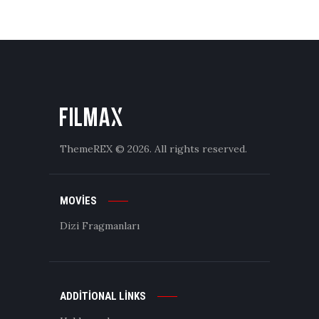
ThemeREX
© 2026. All rights reserved.
MOVIES
Dizi Fragmanları
ADDITIONAL LINKS