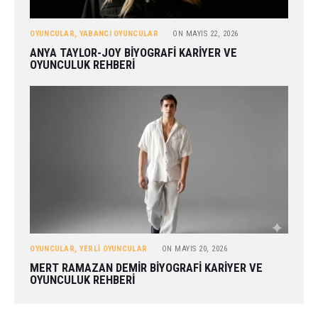
OYUNCULAR
,
YABANCI OYUNCULAR
ON
MAYIS 22, 2026
ANYA TAYLOR-JOY BIYOGRAFI KARIYER VE
OYUNCULUK REHBERI
OYUNCULAR
,
YERLI OYUNCULAR
ON
MAYIS 20, 2026
MERT RAMAZAN DEMIR BIYOGRAFI KARIYER VE
OYUNCULUK REHBERI