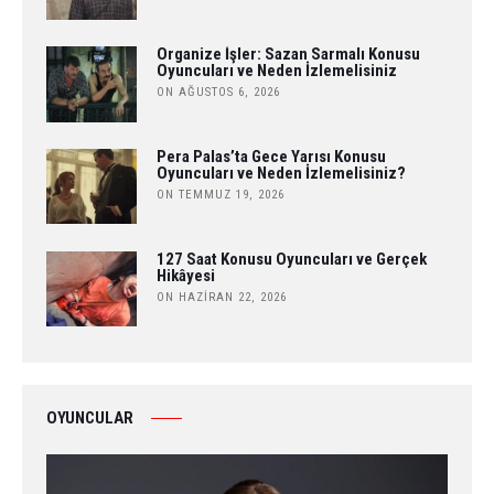
Organize İşler: Sazan Sarmalı Konusu
Oyuncuları ve Neden İzlemelisiniz
ON AĞUSTOS 6, 2026
Pera Palas’ta Gece Yarısı Konusu
Oyuncuları ve Neden İzlemelisiniz?
ON TEMMUZ 19, 2026
127 Saat Konusu Oyuncuları ve Gerçek
Hikâyesi
ON HAZIRAN 22, 2026
OYUNCULAR