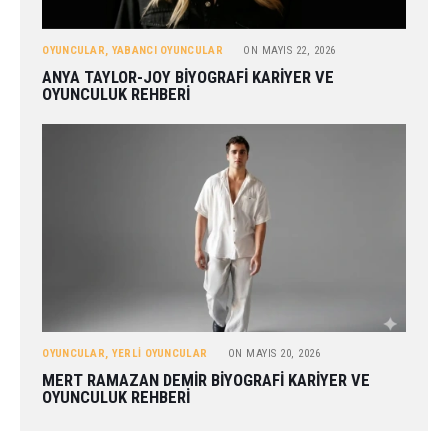
OYUNCULAR
,
YABANCI OYUNCULAR
ON
MAYIS 22, 2026
ANYA TAYLOR-JOY BIYOGRAFI KARIYER VE
OYUNCULUK REHBERI
OYUNCULAR
,
YERLI OYUNCULAR
ON
MAYIS 20, 2026
MERT RAMAZAN DEMIR BIYOGRAFI KARIYER VE
OYUNCULUK REHBERI