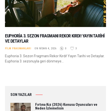
EUPHORIA 3. SEZON FRAGMANI REKOR KIRDI! YAYIN TARIHI
VE DETAYLAR
FILM FRAGMANLARI
ON NISAN 4, 2026
0
3
Euphoria 3. Sezon Fragmanı Rekor Kırdı! Yayın Tarihi ve Detaylar.
Euphoria 3. sezonuyla geri dönmeye…
SON YAZILAR
Fırtına Kız (2026) Konusu Oyuncuları ve
Neden İzlemelisin