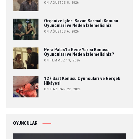
ON AĞUSTOS 8, 2026
Organize İşler: Sazan Sarmalı Konusu
Oyuncuları ve Neden İzlemelisiniz
ON AĞUSTOS 6, 2026
Pera Palas’ta Gece Yarısı Konusu
Oyuncuları ve Neden İzlemelisiniz?
ON TEMMUZ 19, 2026
127 Saat Konusu Oyuncuları ve Gerçek
Hikâyesi
ON HAZIRAN 22, 2026
OYUNCULAR