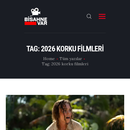
ANA SAYFA
FILMLER
TAG: 2026 KORKU FILMLERI
DIZILER
Home
Tüm yazılar
Tag: 2026 korku filmleri
OYUNCULAR
DAHA FAZLASI