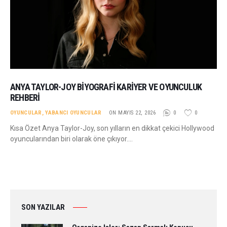
ANYA TAYLOR-JOY BIYOGRAFI KARIYER VE OYUNCULUK
REHBERI
OYUNCULAR
,
YABANCI OYUNCULAR
ON MAYIS 22, 2026
0
0
Kısa Özet Anya Taylor-Joy, son yılların en dikkat çekici Hollywood
oyuncularından biri olarak öne çıkıyor.…
SON YAZILAR