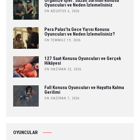
Organize İşler: Sazan Sarmalı Konusu
Oyuncuları ve Neden İzlemelisiniz
ON AĞUSTOS 6, 2026
Pera Palas’ta Gece Yarısı Konusu
Oyuncuları ve Neden İzlemelisiniz?
ON TEMMUZ 19, 2026
127 Saat Konusu Oyuncuları ve Gerçek
Hikâyesi
ON HAZIRAN 22, 2026
Fall Konusu Oyuncuları ve Hayatta Kalma
Gerilimi
ON HAZIRAN 7, 2026
OYUNCULAR