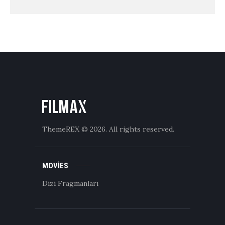
ThemeREX
© 2026. All rights reserved.
MOVIES
Dizi Fragmanları