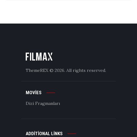
ThemeREX
© 2026. All rights reserved.
MOVIES
Dizi Fragmanları
ADDITIONAL LINKS