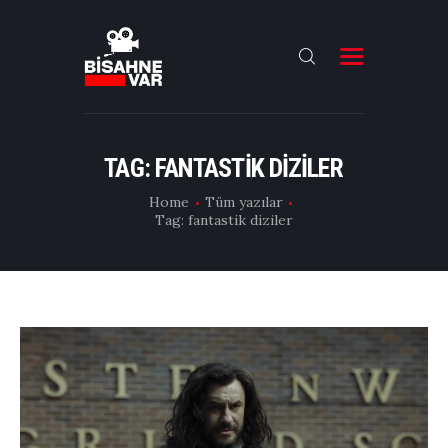
ANA SAYFA
FILMLER
TAG: FANTASTIK DIZILER
DIZILER
Home
Tüm yazılar
Tag: fantastik diziler
OYUNCULAR
DAHA FAZLASI