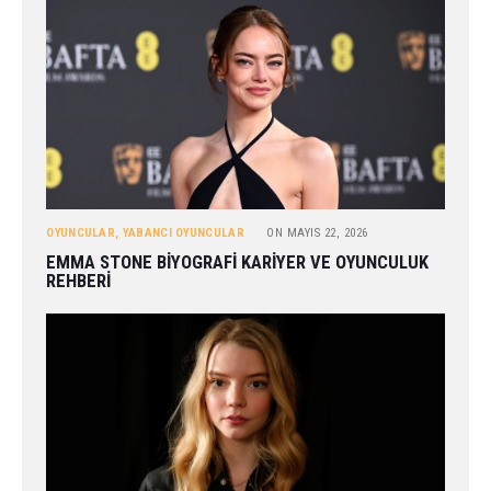
OYUNCULAR
,
YABANCI OYUNCULAR
ON
MAYIS 22, 2026
EMMA STONE BIYOGRAFI KARIYER VE OYUNCULUK
REHBERI