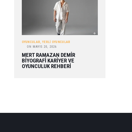
OYUNCULAR
,
YERLI OYUNCULAR
ON
MAYIS 20, 2026
MERT RAMAZAN DEMIR
BIYOGRAFI KARIYER VE
OYUNCULUK REHBERI