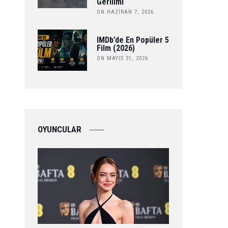
Gerilimi
ON HAZIRAN 7, 2026
IMDb’de En Popüler 5
Film (2026)
ON MAYIS 31, 2026
OYUNCULAR