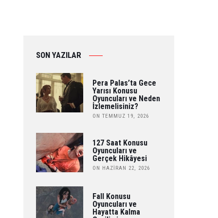
SON YAZILAR
Pera Palas’ta Gece
Yarısı Konusu
Oyuncuları ve Neden
İzlemelisiniz?
ON TEMMUZ 19, 2026
127 Saat Konusu
Oyuncuları ve
Gerçek Hikâyesi
ON HAZIRAN 22, 2026
Fall Konusu
Oyuncuları ve
Hayatta Kalma