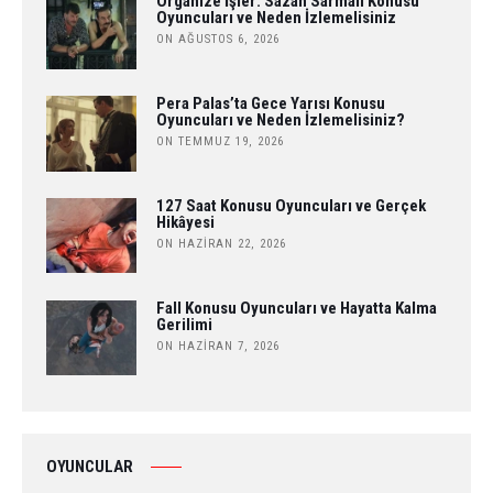
Organize İşler: Sazan Sarmalı Konusu
Oyuncuları ve Neden İzlemelisiniz
ON AĞUSTOS 6, 2026
Pera Palas’ta Gece Yarısı Konusu
Oyuncuları ve Neden İzlemelisiniz?
ON TEMMUZ 19, 2026
127 Saat Konusu Oyuncuları ve Gerçek
Hikâyesi
ON HAZIRAN 22, 2026
Fall Konusu Oyuncuları ve Hayatta Kalma
Gerilimi
ON HAZIRAN 7, 2026
OYUNCULAR