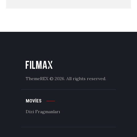
ThemeREX
© 2026. All rights reserved.
MOVIES
Dizi Fragmanları