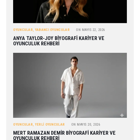
OYUNCULAR
,
YABANCI OYUNCULAR
ON
MAYIS 22, 2026
ANYA TAYLOR-JOY BIYOGRAFI KARIYER VE
OYUNCULUK REHBERI
OYUNCULAR
,
YERLI OYUNCULAR
ON
MAYIS 20, 2026
MERT RAMAZAN DEMIR BIYOGRAFI KARIYER VE
OYUNCULUK REHBERI