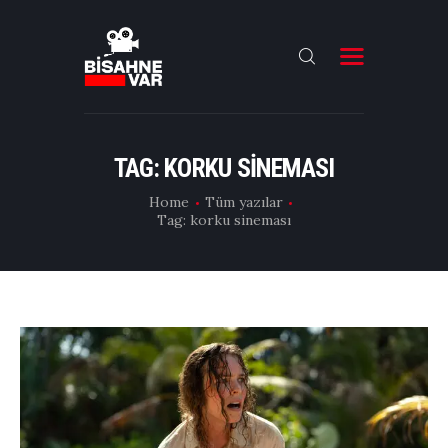
ANA SAYFA
FILMLER
TAG: KORKU SINEMASI
DIZILER
Home
Tüm yazılar
Tag: korku sineması
OYUNCULAR
DAHA FAZLASI