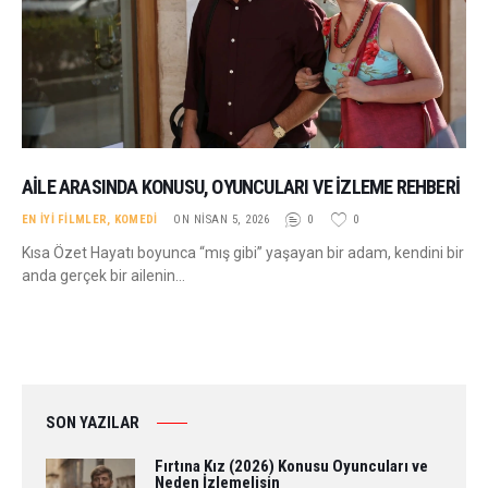
AILE ARASINDA KONUSU, OYUNCULARI VE İZLEME REHBERI
EN İYI FILMLER
,
KOMEDI
ON NISAN 5, 2026
0
0
Kısa Özet Hayatı boyunca “mış gibi” yaşayan bir adam, kendini bir
anda gerçek bir ailenin…
SON YAZILAR
Fırtına Kız (2026) Konusu Oyuncuları ve
Neden İzlemelisin