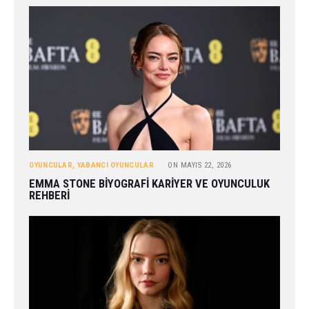
OYUNCULAR
,
YABANCI OYUNCULAR
ON
MAYIS 22, 2026
EMMA STONE BIYOGRAFI KARIYER VE OYUNCULUK
REHBERI