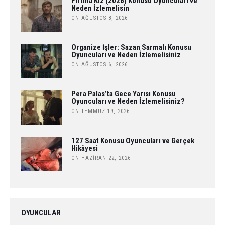
Fırtına Kız (2026) Konusu Oyuncuları ve
Neden İzlemelisin
ON AĞUSTOS 8, 2026
Organize İşler: Sazan Sarmalı Konusu
Oyuncuları ve Neden İzlemelisiniz
ON AĞUSTOS 6, 2026
Pera Palas’ta Gece Yarısı Konusu
Oyuncuları ve Neden İzlemelisiniz?
ON TEMMUZ 19, 2026
127 Saat Konusu Oyuncuları ve Gerçek
Hikâyesi
ON HAZIRAN 22, 2026
OYUNCULAR