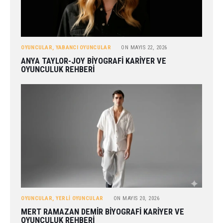
OYUNCULAR
,
YABANCI OYUNCULAR
ON
MAYIS 22, 2026
ANYA TAYLOR-JOY BIYOGRAFI KARIYER VE
OYUNCULUK REHBERI
OYUNCULAR
,
YERLI OYUNCULAR
ON
MAYIS 20, 2026
MERT RAMAZAN DEMIR BIYOGRAFI KARIYER VE
OYUNCULUK REHBERI