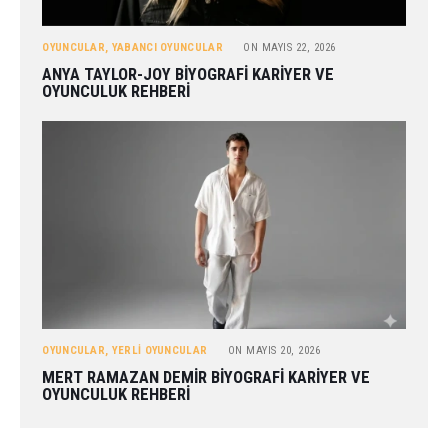
OYUNCULAR
,
YABANCI OYUNCULAR
ON
MAYIS 22, 2026
ANYA TAYLOR-JOY BIYOGRAFI KARIYER VE
OYUNCULUK REHBERI
OYUNCULAR
,
YERLI OYUNCULAR
ON
MAYIS 20, 2026
MERT RAMAZAN DEMIR BIYOGRAFI KARIYER VE
OYUNCULUK REHBERI