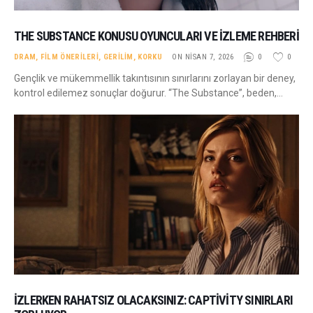
THE SUBSTANCE KONUSU OYUNCULARI VE İZLEME REHBERI
DRAM
,
FILM ÖNERILERI
,
GERILIM
,
KORKU
ON NISAN 7, 2026
0
0
Gençlik ve mükemmellik takıntısının sınırlarını zorlayan bir deney,
kontrol edilemez sonuçlar doğurur. “The Substance”, beden,…
İZLERKEN RAHATSIZ OLACAKSINIZ: CAPTIVITY SINIRLARI