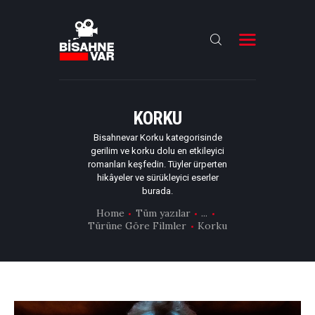
ANA SAYFA
FILMLER
KORKU
DIZILER
Bisahnevar Korku kategorisinde
gerilim ve korku dolu en etkileyici
OYUNCULAR
romanları keşfedin. Tüyler ürperten
hikâyeler ve sürükleyici eserler
DAHA FAZLASI
burada.
Home
Tüm yazılar
...
Türüne Göre Filmler
Korku