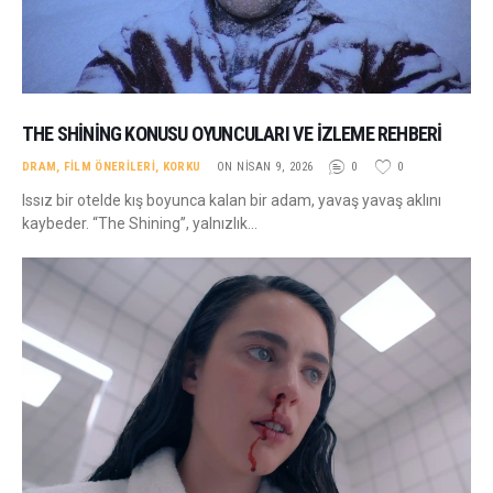
THE SHINING KONUSU OYUNCULARI VE İZLEME REHBERI
DRAM
,
FILM ÖNERILERI
,
KORKU
ON NISAN 9, 2026
0
0
Issız bir otelde kış boyunca kalan bir adam, yavaş yavaş aklını
kaybeder. “The Shining”, yalnızlık…