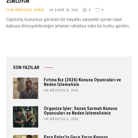
ZORLUYOR
FILM ÖNERILERI
,
KORKU
ON ŞUBAT 28, 2026
0
0
Captivity, kusursuz görünen bir hayatın saniyeler içinde nasıl
kabusa dönüşebileceğini anlatan rahatsız edici bir korku-gerilim…
SON YAZILAR
Fırtına Kız (2026) Konusu Oyuncuları ve
Neden İzlemelisin
ON AĞUSTOS 8, 2026
Organize İşler: Sazan Sarmalı Konusu
Oyuncuları ve Neden İzlemelisiniz
ON AĞUSTOS 6, 2026
Pera Palas’ta Gece Yarısı Konusu