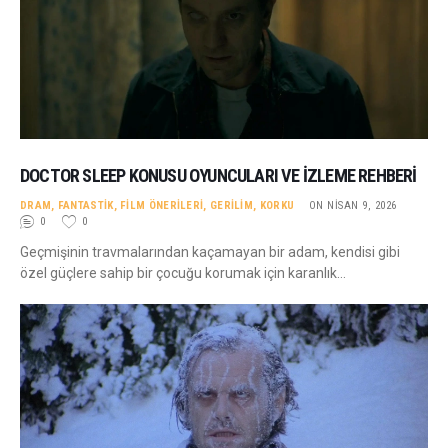
DOCTOR SLEEP KONUSU OYUNCULARI VE İZLEME REHBERI
DRAM
,
FANTASTIK
,
FILM ÖNERILERI
,
GERILIM
,
KORKU
ON NISAN 9, 2026
0
0
Geçmişinin travmalarından kaçamayan bir adam, kendisi gibi
özel güçlere sahip bir çocuğu korumak için karanlık…