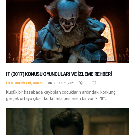
IT (2017) KONUSU OYUNCULARI VE İZLEME REHBERI
FILM ÖNERILERI
,
KORKU
ON NISAN 9, 2026
0
0
Küçük bir kasabada kaybolan çocukların ardındaki korkunç
gerçek ortaya çıkar: korkularla beslenen bir varlık. “It”,…