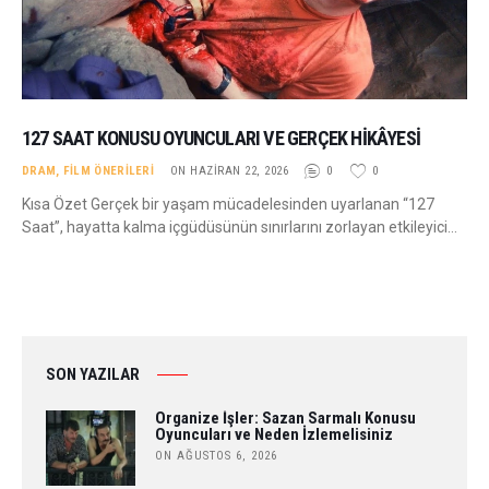
127 SAAT KONUSU OYUNCULARI VE GERÇEK HIKÂYESI
DRAM
,
FILM ÖNERILERI
ON HAZIRAN 22, 2026
0
0
Kısa Özet Gerçek bir yaşam mücadelesinden uyarlanan “127
Saat”, hayatta kalma içgüdüsünün sınırlarını zorlayan etkileyici…
SON YAZILAR
Organize İşler: Sazan Sarmalı Konusu
Oyuncuları ve Neden İzlemelisiniz
ON AĞUSTOS 6, 2026