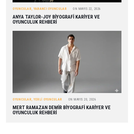
OYUNCULAR
,
YABANCI OYUNCULAR
ON
MAYIS 22, 2026
ANYA TAYLOR-JOY BIYOGRAFI KARIYER VE
OYUNCULUK REHBERI
OYUNCULAR
,
YERLI OYUNCULAR
ON
MAYIS 20, 2026
MERT RAMAZAN DEMIR BIYOGRAFI KARIYER VE
OYUNCULUK REHBERI