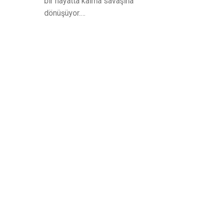
bir hayatta kalma savaşına
dönüşüyor.…