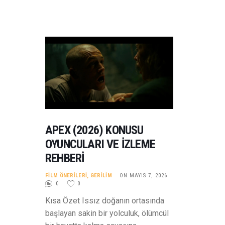
APEX (2026) KONUSU
OYUNCULARI VE İZLEME
REHBERI
FILM ÖNERILERI
,
GERILIM
ON MAYIS 7, 2026
0
0
Kısa Özet Issız doğanın ortasında
başlayan sakin bir yolculuk, ölümcül