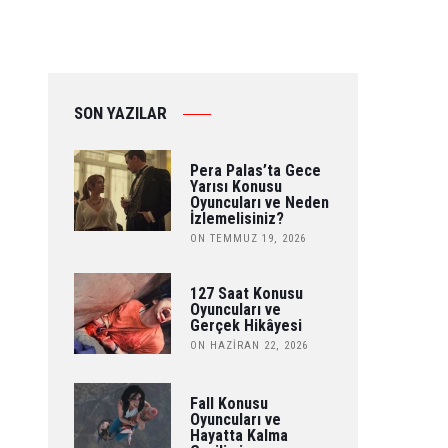
SON YAZILAR
Pera Palas’ta Gece
Yarısı Konusu
Oyuncuları ve Neden
İzlemelisiniz?
ON TEMMUZ 19, 2026
127 Saat Konusu
Oyuncuları ve
Gerçek Hikâyesi
ON HAZIRAN 22, 2026
Fall Konusu
Oyuncuları ve
Hayatta Kalma