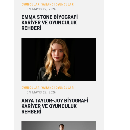
OYUNCULAR
,
YABANCI OYUNCULAR
ON
MAYIS 22, 2026
EMMA STONE BIYOGRAFI
KARIYER VE OYUNCULUK
REHBERI
OYUNCULAR
,
YABANCI OYUNCULAR
ON
MAYIS 22, 2026
ANYA TAYLOR-JOY BIYOGRAFI
KARIYER VE OYUNCULUK
REHBERI