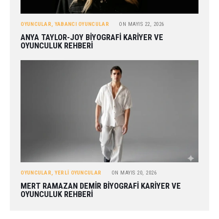
OYUNCULAR
,
YABANCI OYUNCULAR
ON
MAYIS 22, 2026
ANYA TAYLOR-JOY BIYOGRAFI KARIYER VE
OYUNCULUK REHBERI
OYUNCULAR
,
YERLI OYUNCULAR
ON
MAYIS 20, 2026
MERT RAMAZAN DEMIR BIYOGRAFI KARIYER VE
OYUNCULUK REHBERI