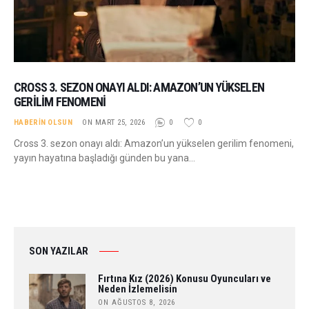
CROSS 3. SEZON ONAYI ALDI: AMAZON’UN YÜKSELEN
GERILIM FENOMENI
HABERIN OLSUN
ON MART 25, 2026
0
0
Cross 3. sezon onayı aldı: Amazon’un yükselen gerilim fenomeni,
yayın hayatına başladığı günden bu yana…
SON YAZILAR
Fırtına Kız (2026) Konusu Oyuncuları ve
Neden İzlemelisin
ON AĞUSTOS 8, 2026