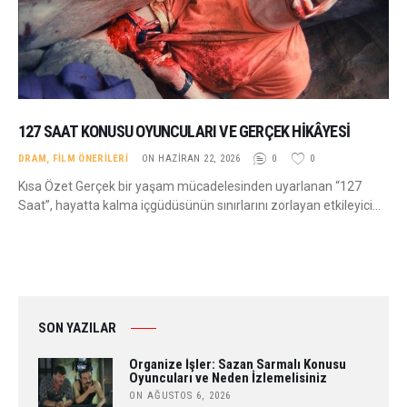
127 SAAT KONUSU OYUNCULARI VE GERÇEK HIKÂYESI
DRAM
,
FILM ÖNERILERI
ON HAZIRAN 22, 2026
0
0
Kısa Özet Gerçek bir yaşam mücadelesinden uyarlanan “127
Saat”, hayatta kalma içgüdüsünün sınırlarını zorlayan etkileyici…
SON YAZILAR
Organize İşler: Sazan Sarmalı Konusu
Oyuncuları ve Neden İzlemelisiniz
ON AĞUSTOS 6, 2026