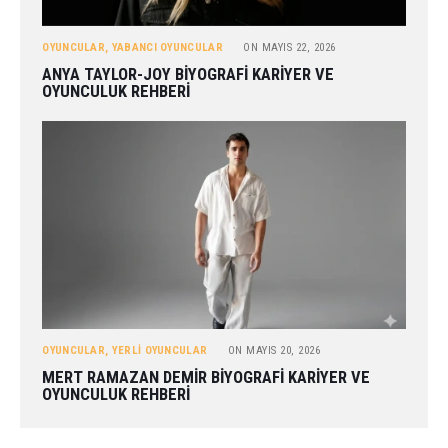
OYUNCULAR
,
YABANCI OYUNCULAR
ON
MAYIS 22, 2026
ANYA TAYLOR-JOY BIYOGRAFI KARIYER VE
OYUNCULUK REHBERI
OYUNCULAR
,
YERLI OYUNCULAR
ON
MAYIS 20, 2026
MERT RAMAZAN DEMIR BIYOGRAFI KARIYER VE
OYUNCULUK REHBERI