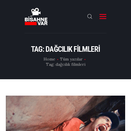
ANA SAYFA
FILMLER
TAG: DAĞCILIK FILMLERI
DIZILER
Home
Tüm yazılar
Tag: dağcılık filmleri
OYUNCULAR
DAHA FAZLASI