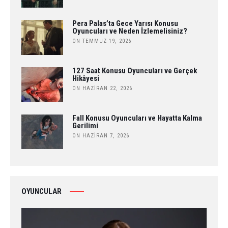
Pera Palas’ta Gece Yarısı Konusu
Oyuncuları ve Neden İzlemelisiniz?
ON TEMMUZ 19, 2026
127 Saat Konusu Oyuncuları ve Gerçek
Hikâyesi
ON HAZIRAN 22, 2026
Fall Konusu Oyuncuları ve Hayatta Kalma
Gerilimi
ON HAZIRAN 7, 2026
OYUNCULAR