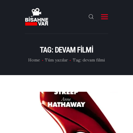
ANA SAYFA
FILMLER
TAG: DEVAM FILMI
DIZILER
Home
Tüm yazılar
Tag: devam filmi
OYUNCULAR
DAHA FAZLASI