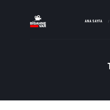
ANA SAYFA