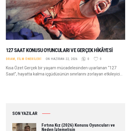
127 SAAT KONUSU OYUNCULARI VE GERÇEK HIKÂYESI
DRAM
,
FILM ÖNERILERI
ON HAZIRAN 22, 2026
0
0
Kısa Özet Gerçek bir yaşam mücadelesinden uyarlanan “127
Saat”, hayatta kalma içgüdüsünün sınırlarını zorlayan etkileyici…
SON YAZILAR
Fırtına Kız (2026) Konusu Oyuncuları ve
Neden İzlemelisin