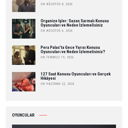
ON AĞUSTOS 8, 2026
Organize İşler: Sazan Sarmalı Konusu
Oyuncuları ve Neden İzlemelisiniz
ON AĞUSTOS 6, 2026
Pera Palas’ta Gece Yarısı Konusu
Oyuncuları ve Neden İzlemelisiniz?
ON TEMMUZ 19, 2026
127 Saat Konusu Oyuncuları ve Gerçek
Hikâyesi
ON HAZIRAN 22, 2026
OYUNCULAR