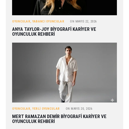
OYUNCULAR
,
YABANCI OYUNCULAR
ON
MAYIS 22, 2026
ANYA TAYLOR-JOY BIYOGRAFI KARIYER VE
OYUNCULUK REHBERI
OYUNCULAR
,
YERLI OYUNCULAR
ON
MAYIS 20, 2026
MERT RAMAZAN DEMIR BIYOGRAFI KARIYER VE
OYUNCULUK REHBERI