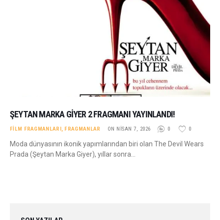
ŞEYTAN MARKA GIYER 2 FRAGMANI YAYINLANDI!
FILM FRAGMANLARI
,
FRAGMANLAR
ON NISAN 7, 2026
0
0
Moda dünyasının ikonik yapımlarından biri olan The Devil Wears
Prada (Şeytan Marka Giyer), yıllar sonra…