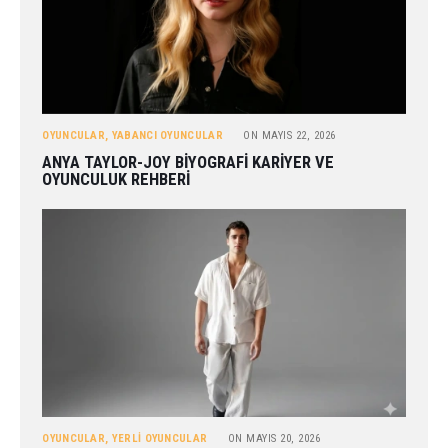
OYUNCULAR
,
YABANCI OYUNCULAR
ON
MAYIS 22, 2026
ANYA TAYLOR-JOY BIYOGRAFI KARIYER VE
OYUNCULUK REHBERI
OYUNCULAR
,
YERLI OYUNCULAR
ON
MAYIS 20, 2026