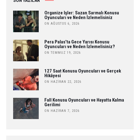
SON YAZILAR
Organize İşler: Sazan Sarmalı Konusu
Oyuncuları ve Neden İzlemelisiniz
ON AĞUSTOS 6, 2026
Pera Palas’ta Gece Yarısı Konusu
Oyuncuları ve Neden İzlemelisiniz?
ON TEMMUZ 19, 2026
127 Saat Konusu Oyuncuları ve Gerçek
Hikâyesi
ON HAZIRAN 22, 2026
Fall Konusu Oyuncuları ve Hayatta Kalma
Gerilimi
ON HAZIRAN 7, 2026