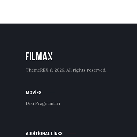
ThemeREX
© 2026. All rights reserved.
MOVIES
Dizi Fragmanları
ADDITIONAL LINKS