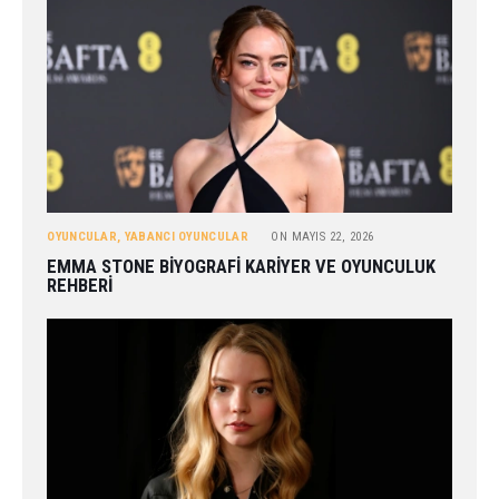
OYUNCULAR
,
YABANCI OYUNCULAR
ON
MAYIS 22, 2026
EMMA STONE BIYOGRAFI KARIYER VE OYUNCULUK
REHBERI