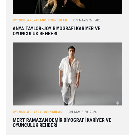
OYUNCULAR
,
YABANCI OYUNCULAR
ON
MAYIS 22, 2026
ANYA TAYLOR-JOY BIYOGRAFI KARIYER VE
OYUNCULUK REHBERI
OYUNCULAR
,
YERLI OYUNCULAR
ON
MAYIS 20, 2026
MERT RAMAZAN DEMIR BIYOGRAFI KARIYER VE
OYUNCULUK REHBERI