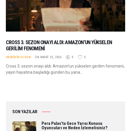
CROSS 3. SEZON ONAYI ALDI: AMAZON’UN YÜKSELEN
GERILIM FENOMENI
HABERIN OLSUN
ON MART 25, 2026
0
0
Cross 3. sezon onayı aldı: Amazon’un yükselen gerilim fenomeni,
yayın hayatına başladığı günden bu yana…
SON YAZILAR
Pera Palas’ta Gece Yarısı Konusu
Oyuncuları ve Neden İzlemelisiniz?