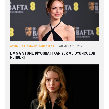
OYUNCULAR
,
YABANCI OYUNCULAR
ON
MAYIS 22, 2026
EMMA STONE BIYOGRAFI KARIYER VE OYUNCULUK
REHBERI