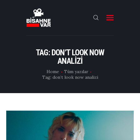
ANA SAYFA
FILMLER
TAG: DON’T LOOK NOW
ANALIZI
DIZILER
Home
Tüm yazılar
OYUNCULAR
Tag: don’t look now analizi
DAHA FAZLASI