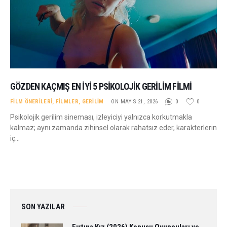
GÖZDEN KAÇMIŞ EN İYI 5 PSIKOLOJIK GERILIM FILMI
FILM ÖNERILERI
,
FILMLER
,
GERILIM
ON MAYIS 21, 2026
0
0
Psikolojik gerilim sineması, izleyiciyi yalnızca korkutmakla
kalmaz; aynı zamanda zihinsel olarak rahatsız eder, karakterlerin
iç…
SON YAZILAR