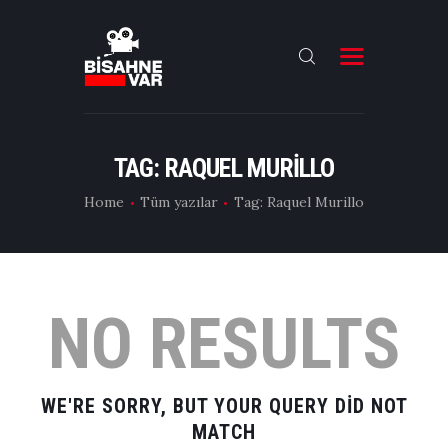
ANA SAYFA
FILMLER
TAG: RAQUEL MURILLO
DIZILER
Home
Tüm yazılar
Tag: Raquel Murillo
OYUNCULAR
DAHA FAZLASI
NO RESULTS
WE'RE SORRY, BUT YOUR QUERY DID NOT
MATCH