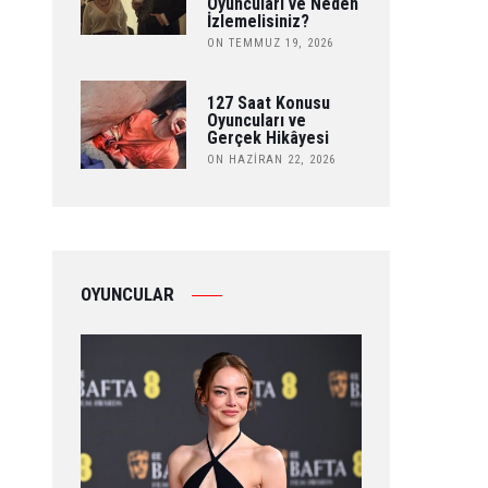
Oyuncuları ve Neden
İzlemelisiniz?
ON TEMMUZ 19, 2026
127 Saat Konusu
Oyuncuları ve
Gerçek Hikâyesi
ON HAZIRAN 22, 2026
OYUNCULAR