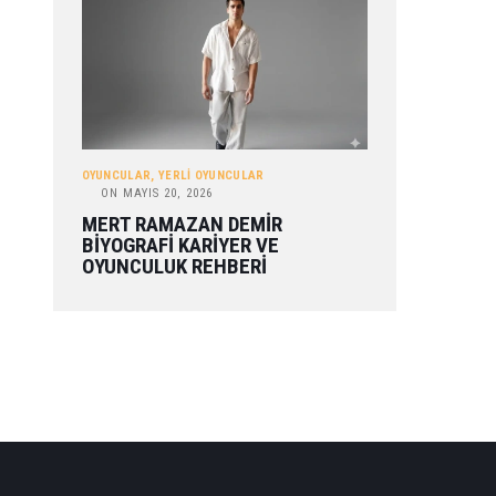
OYUNCULAR
,
YERLI OYUNCULAR
ON
MAYIS 20, 2026
MERT RAMAZAN DEMIR
BIYOGRAFI KARIYER VE
OYUNCULUK REHBERI