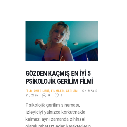
GÖZDEN KAÇMIŞ EN İYI 5
PSIKOLOJIK GERILIM FILMI
FILM ÖNERILERI
,
FILMLER
,
GERILIM
ON MAYIS
21, 2026
0
0
Psikolojik gerilim sineması,
izleyiciyi yalnızca korkutmakla
kalmaz; aynı zamanda zihinsel
olarak rahatsız eder, karakterlerin