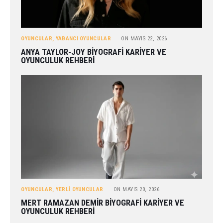
OYUNCULAR
,
YABANCI OYUNCULAR
ON
MAYIS 22, 2026
ANYA TAYLOR-JOY BIYOGRAFI KARIYER VE
OYUNCULUK REHBERI
OYUNCULAR
,
YERLI OYUNCULAR
ON
MAYIS 20, 2026
MERT RAMAZAN DEMIR BIYOGRAFI KARIYER VE
OYUNCULUK REHBERI