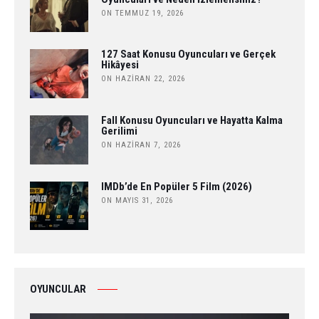
ON TEMMUZ 19, 2026
127 Saat Konusu Oyuncuları ve Gerçek
Hikâyesi
ON HAZIRAN 22, 2026
Fall Konusu Oyuncuları ve Hayatta Kalma
Gerilimi
ON HAZIRAN 7, 2026
IMDb’de En Popüler 5 Film (2026)
ON MAYIS 31, 2026
OYUNCULAR