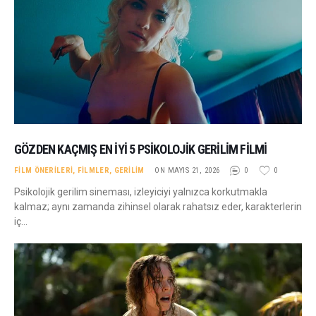
GÖZDEN KAÇMIŞ EN İYI 5 PSIKOLOJIK GERILIM FILMI
FILM ÖNERILERI
,
FILMLER
,
GERILIM
ON MAYIS 21, 2026
0
0
Psikolojik gerilim sineması, izleyiciyi yalnızca korkutmakla
kalmaz; aynı zamanda zihinsel olarak rahatsız eder, karakterlerin
iç…