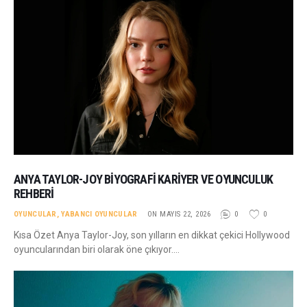
ANYA TAYLOR-JOY BIYOGRAFI KARIYER VE OYUNCULUK
REHBERI
OYUNCULAR
,
YABANCI OYUNCULAR
ON MAYIS 22, 2026
0
0
Kısa Özet Anya Taylor-Joy, son yılların en dikkat çekici Hollywood
oyuncularından biri olarak öne çıkıyor.…